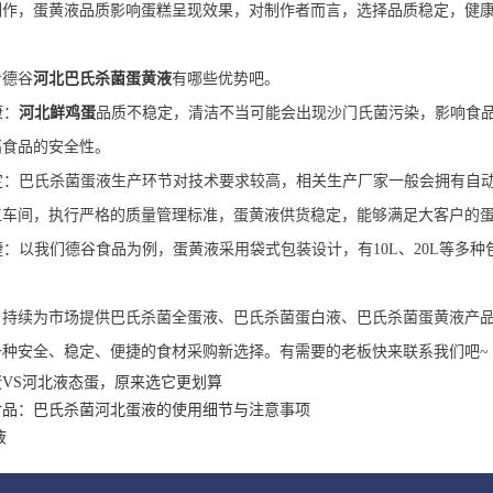
制作，蛋黄液品质影响蛋糕呈现效果，对制作者而言，选择品质稳定，健
看德谷
河北巴氏杀菌蛋黄液
有哪些优势吧。
康：
河北鲜鸡蛋
品质不稳定，清洁不当可能会出现沙门氏菌污染，影响食
高食品的安全性。
定：巴氏杀菌蛋液生产环节对技术要求较高，相关生产厂家一般会拥有自
工
车间
，执行严格的质量管理标准，蛋黄液供货稳定，能够满足大客户的
捷：以我们德谷食品为例，蛋黄液采用袋式包装设计
，有
10L、20L等
多种
，持续为市场提供巴氏杀菌全蛋液、巴氏杀菌蛋白液、巴氏杀菌蛋黄液产
一种安全、稳定、便捷的食材采购新选择。有需要的老板快来联系我们吧
~
蛋VS河北液态蛋，原来选它更划算
食品：巴氏杀菌河北蛋液的使用细节与注意事项
液