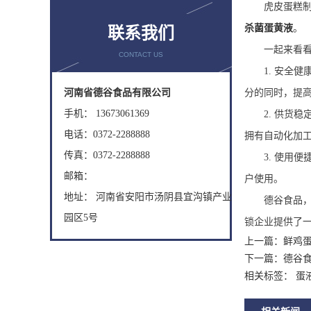
虎皮蛋糕
杀菌蛋黄液
。
联系我们
一起来看
CONTACT US
1.
安全健
分的同时，提
河南省德谷食品有限公司
手机： 13673061369
2.
供货稳
电话：0372-2288888
拥有自动化加
传真：0372-2288888
3.
使用便
邮箱：
户使用。
地址： 河南省安阳市汤阴县宜沟镇产业
德谷食品
园区5号
锁企业提供了
上一篇：
鲜鸡
下一篇：
德谷
相关标签： 蛋