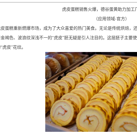
虎皮蛋糕销售火爆，德谷蛋黄助力加工
（应用领域
-官方）
虎皮蛋糕重新燃爆市场
，
成为了大众喜爱的热门美食。
无论是传统烘焙
，
层金褐色、波浪纹深浅不一的
“虎皮”胚无疑是引人注目的。这层胚子主要
“虎皮”花纹。