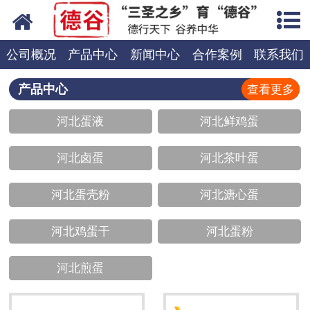
网站首页
蛋液
公司概况
产品中心
新闻中心
合作案例
联系我们
鲜鸡蛋
产品中心
查看更多
河北蛋液
河北鲜鸡蛋
卤蛋
河北卤蛋
河北茶叶蛋
产品中心
新闻中心
河北蛋壳粉
河北溏心蛋
走进德谷
河北鸡蛋干
河北蛋粉
招商加盟
河北煎蛋
联系我们