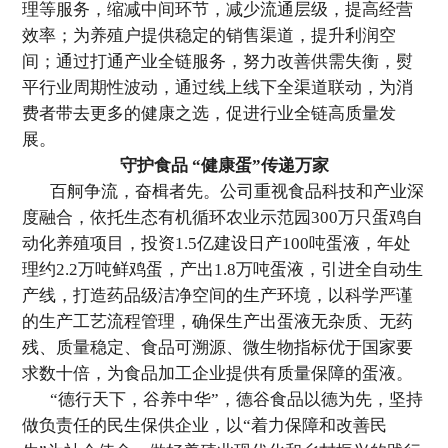
理等服务，缩减中间环节，减少流通层级，提高经营
效率；为养殖户提供稳定的销售渠道，提升利润空
间；通过打通产业全链服务，努力改善供需失衡，熨
平行业周期性波动，通过线上线下全渠道联动，为消
费者带去更多的健康之选，促进行业全链高质量发
展。
守护食品 “健康蛋”传递万家
百舸争流，奋楫者先。公司重视食品科技和产业深
度融合，依托生态有机循环农业示范园300万只蛋鸡自
动化养殖项目，投资1.5亿建设日产100吨蛋液，年处
理约2.2万吨鲜鸡蛋，产出1.8万吨蛋液，引进全自动生
产线，打造药品级洁净空间的生产环境，以科学严谨
的生产工艺流程管理，确保生产出蛋液无杂质、无药
残、质量稳定、食品可溯源、微生物指标优于国家要
求数十倍，为食品加工企业提供有质量保障的蛋液。
“德行天下，谷养中华”，德谷食品以德为先，坚持
做负责任的民生保供企业，以“着力保障和改善民