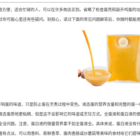
用方便，适合忙碌的人，可以在许多商店买到。省略了检查蛋壳和敲开鸡蛋的
过你可能心里还有些疑问。别担心，读过下面的常见问题解答后，你随时都能
蛋的味道，只是防止蛋在烹煮过程中变色。液态蛋的营养含量和完整的蛋一样
液态蛋质地更粘稠，但是这不会影响它的味道或烹饪方式。全蛋液和蛋白液的
全没问题。注意，蛋白液的微量营养素不如全蛋液全。具体来说，蛋白液没有什
道有点淡，可以用香料、新鲜香草、瘦肉香肠或炒蘑菇等美味的食材给它们提