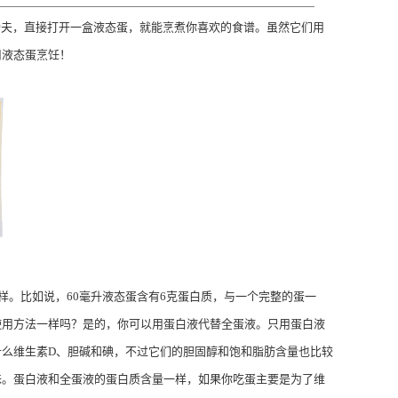
功夫，直接打开一盒液态蛋，就能烹煮你喜欢的食谱。虽然它们用
用液态蛋烹饪！
。比如说，60毫升液态蛋含有6克蛋白质，与一个完整的蛋一
使用方法一样吗？是的，你可以用蛋白液代替全蛋液。只用蛋白液
么维生素D、胆碱和碘，不过它们的胆固醇和饱和脂肪含量也比较
味。蛋白液和全蛋液的蛋白质含量一样，如果你吃蛋主要是为了维