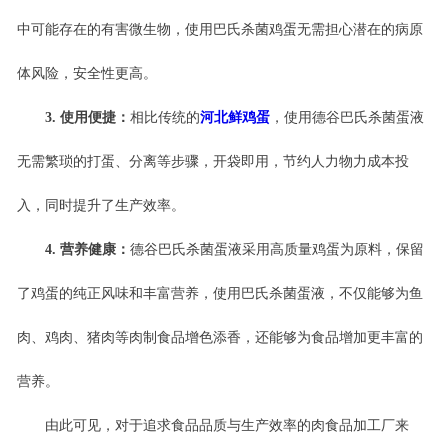
中
可能存在的
有害微
生物，使用巴氏杀菌鸡蛋无需担心潜在的病原
体风险
，安全性更高
。
3.
使用
便捷
：
相比传统的
河北鲜鸡蛋
，
使用
德谷巴氏杀菌蛋液
无需繁琐的打蛋、分离等步骤，开
袋
即用
，节约
人力物力
成本投
入，同时提升了生产效率。
4.
营养健康
：
德谷巴氏杀菌蛋液
采用高质量鸡蛋为原料，
保留
了鸡蛋的纯正风味和丰富营养，
使用巴氏杀菌蛋液，不仅
能够为
鱼
肉、鸡肉、猪肉等肉制
食品增
色添香，还能够为食品增加更丰富的
营养。
由此可见，
对于追求
食品品质与生产效率
的肉食品加工厂来