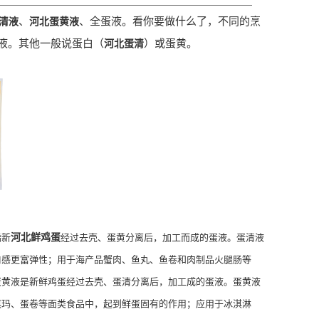
、
、全蛋液。看你要做什么了，不同的烹
清液
河北蛋黄液
液。其他一般说蛋白（
）或蛋黄。
河北蛋清
指新
河北鲜鸡蛋
经过去壳、蛋黄分离后，加工而成的蛋液。蛋清液
口感更富弹性；用于海产品蟹肉、鱼丸、鱼卷和肉制品火腿肠等
蛋黄液是新鲜鸡蛋经过去壳、蛋清分离后，加工成的蛋液。蛋黄液
琪玛、蛋卷等面类食品中，起到鲜蛋固有的作用；应用于冰淇淋