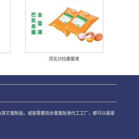
河北沙拉酱蛋液
糕蛋液及其它蛋制品，或是需要找全蛋蛋挞液代工工厂，都可以直接