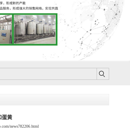
和蛋黄
sp.com/news782206.html